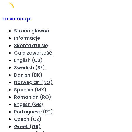
Skip
kasiamos.pl
to
Strona główna
content
Informacje
Skontaktuj się
Cała zawartość
English (US)
Swedish (SE)
Danish (DK)
Norwegian (NO)
Spanish (MX)
Romanian (RO)
English (GB)
Portuguese (PT)
Czech (CZ)
Greek (GR)