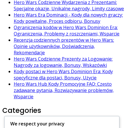
Hero Wars Codzienne Wydarzenia z Prezentami:
Specjalne okazje, Unikalne nagrody, Limity czasowe
Hero Wars Era Dominacji - Kody dla nowych graczy:
Kody powitalne, Proces odbioru, Bonusy
Ograniczenia kodów w Hero Wars Dominion Era:
Ograniczenia, Problemy z roszczeniami, Wsparcie
Recenzja codziennych prezentów w Hero Wars:
Opinie użytkowników, Doświadczenia,
Rekomendacje
Hero Wars Codzienne Prezenty za Logowanie:
Nagrody za logowanie, Bonusy, Wskazówki
Kody postaci w Hero Wars Dominion Era: Kody
specyficzne dla postaci, Bonusy, Użycie
Hero Wars Hub Kody Promocyjne FAQ: Często
zadawane pytania, Rozwiązywanie problemów,
Wsparcie
Categories
We respect your privacy
Codzienne Prezenty w Hero Wars