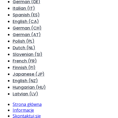
German (DE)
Italian (IT)
Spanish (ES)
English (CA)
German (CH)
German (AT)
Polish (PL)
Dutch (NL)
Slovenian (SI)
French (FR)
Finnish (FI)
Japanese (JP)
English (NZ)
Hungarian (HU)
Latvian (LV)
Strona główna
Informacje
Skontaktuj się