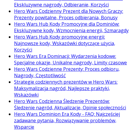
Ekskluzywne nagrody, Odbieranie, Korzyści
Hero Wars Codzienny Prezent dla Nowych Graczy:
Prezenty powitalne, Proces odbierania, Bonusy
Hero Wars Hub Kody Promocyjne dla Dominiów:
Ekskluzywne kody, Wzmocnienia energii, Szmaragdy
Hero Wars Hub Kody promocyjne energii:
Najnowsze kody, Wskazówki dotyczące użycia,
Korzyści
Hero Wars Era Dominacji: Wydarzenia kodowe:
Specjalne okazje, Unikalne nagrody, Limity czasowe
Hero Wars Codzienne Prezenty: Proces odbioru,
Nagrody, Częstotliwość
Strategie codziennych prezentów w Hero Wars:
Maksymalizacja nagród, Najlepsze praktyki,
Wskazówki
Hero Wars Codzienna Śledzenie Prezentów:
Śledzenie nagród, Aktualizacje, Opinie społeczności
Hero Wars Dominion Era Kody - FAQ: Najczęściej
zadawane pytania, Rozwiązywanie problemów,
Wsparcie