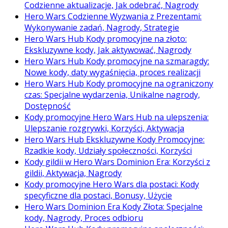
Codzienne aktualizacje, Jak odebrać, Nagrody
Hero Wars Codzienne Wyzwania z Prezentami:
Wykonywanie zadań, Nagrody, Strategie
Hero Wars Hub Kody promocyjne na złoto:
Ekskluzywne kody, Jak aktywować, Nagrody
Hero Wars Hub Kody promocyjne na szmaragdy:
Nowe kody, daty wygaśnięcia, proces realizacji
Hero Wars Hub Kody promocyjne na ograniczony
czas: Specjalne wydarzenia, Unikalne nagrody,
Dostępność
Kody promocyjne Hero Wars Hub na ulepszenia:
Ulepszanie rozgrywki, Korzyści, Aktywacja
Hero Wars Hub Ekskluzywne Kody Promocyjne:
Rzadkie kody, Udziały społeczności, Korzyści
Kody gildii w Hero Wars Dominion Era: Korzyści z
gildii, Aktywacja, Nagrody
Kody promocyjne Hero Wars dla postaci: Kody
specyficzne dla postaci, Bonusy, Użycie
Hero Wars Dominion Era Kody Złota: Specjalne
kody, Nagrody, Proces odbioru