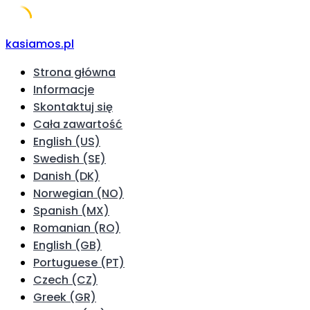
Skip
kasiamos.pl
to
Strona główna
content
Informacje
Skontaktuj się
Cała zawartość
English (US)
Swedish (SE)
Danish (DK)
Norwegian (NO)
Spanish (MX)
Romanian (RO)
English (GB)
Portuguese (PT)
Czech (CZ)
Greek (GR)