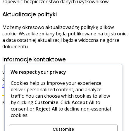
zapewnić bezpieczeństwo danych użytkowników.
Aktualizacje polityki
Możemy okresowo aktualizować tę politykę plików
cookie. Wszelkie zmiany będą publikowane na tej stronie,
a data ostatniej aktualizacji będzie widoczna na górze
dokumentu.
Informacje kontaktowe
We respect your privacy
W przypadku pytań dotyczących naszej polityki plików
cookie, prosimy o kontakt pod adresem:
Cookies help us improve your experience,
cookiepolicy@kasiamos.pl
.
deliver personalized content, and analyze
traffic. You can choose which cookies to allow
by clicking
Customize
. Click
Accept All
to
Kategorie
consent or
Reject All
to decline non-essential
cookies.
Codzienne Prezenty w Hero Wars
Kody Ery Dominacji w Hero Wars
Kody promocyjne Hero Wars
Customize