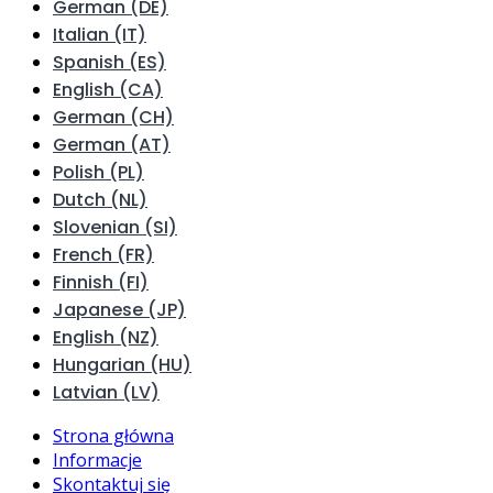
German (DE)
Italian (IT)
Spanish (ES)
English (CA)
German (CH)
German (AT)
Polish (PL)
Dutch (NL)
Slovenian (SI)
French (FR)
Finnish (FI)
Japanese (JP)
English (NZ)
Hungarian (HU)
Latvian (LV)
Strona główna
Informacje
Skontaktuj się