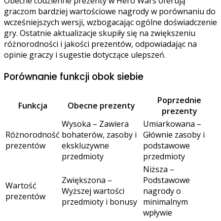
Obecne codzienne prezenty w Hero Wars oferują
graczom bardziej wartościowe nagrody w porównaniu do
wcześniejszych wersji, wzbogacając ogólne doświadczenie
gry. Ostatnie aktualizacje skupiły się na zwiększeniu
różnorodności i jakości prezentów, odpowiadając na
opinie graczy i sugestie dotyczące ulepszeń.
Porównanie funkcji obok siebie
Poprzednie
Funkcja
Obecne prezenty
prezenty
Wysoka – Zawiera
Umiarkowana –
Różnorodność
bohaterów, zasoby i
Głównie zasoby i
prezentów
ekskluzywne
podstawowe
przedmioty
przedmioty
Niższa –
Zwiększona –
Podstawowe
Wartość
Wyższej wartości
nagrody o
prezentów
przedmioty i bonusy
minimalnym
wpływie