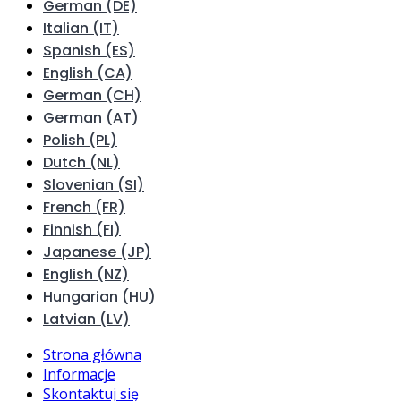
German (DE)
Italian (IT)
Spanish (ES)
English (CA)
German (CH)
German (AT)
Polish (PL)
Dutch (NL)
Slovenian (SI)
French (FR)
Finnish (FI)
Japanese (JP)
English (NZ)
Hungarian (HU)
Latvian (LV)
Strona główna
Informacje
Skontaktuj się