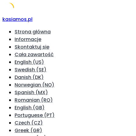
Skip
kasiamos.pl
to
Strona główna
content
Informacje
Skontaktuj się
Cała zawartość
English (US)
Swedish (SE)
Danish (DK)
Norwegian (NO)
Spanish (MX)
Romanian (RO)
English (GB)
Portuguese (PT)
Czech (CZ)
Greek (GR)