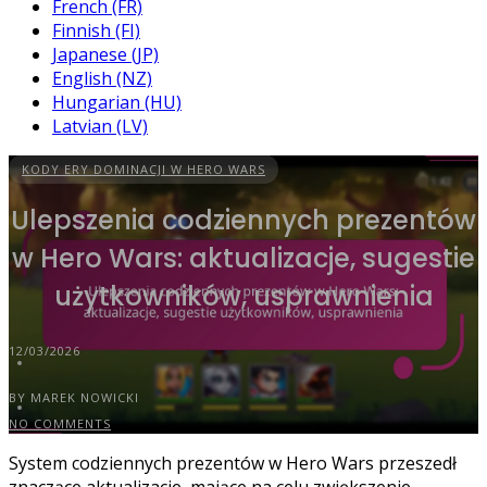
French (FR)
Finnish (FI)
Japanese (JP)
English (NZ)
Hungarian (HU)
Latvian (LV)
KODY ERY DOMINACJI W HERO WARS
Ulepszenia codziennych prezentów
w Hero Wars: aktualizacje, sugestie
użytkowników, usprawnienia
12/03/2026
BY MAREK NOWICKI
NO COMMENTS
System codziennych prezentów w Hero Wars przeszedł
znaczące aktualizacje, mające na celu zwiększenie