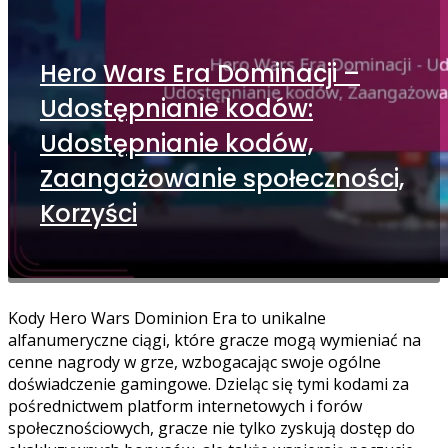
Hero Wars Era Dominacji –
Udostępnianie kodów:
Udostępnianie kodów,
Zaangażowanie społeczności,
Korzyści
Kody Hero Wars Dominion Era to unikalne
alfanumeryczne ciągi, które gracze mogą wymieniać na
cenne nagrody w grze, wzbogacając swoje ogólne
doświadczenie gamingowe. Dzieląc się tymi kodami za
pośrednictwem platform internetowych i forów
społecznościowych, gracze nie tylko zyskują dostęp do