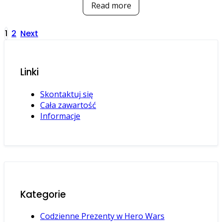
Read more
Posts
1
2
Next
pagination
Linki
Skontaktuj się
Cała zawartość
Informacje
Kategorie
Codzienne Prezenty w Hero Wars