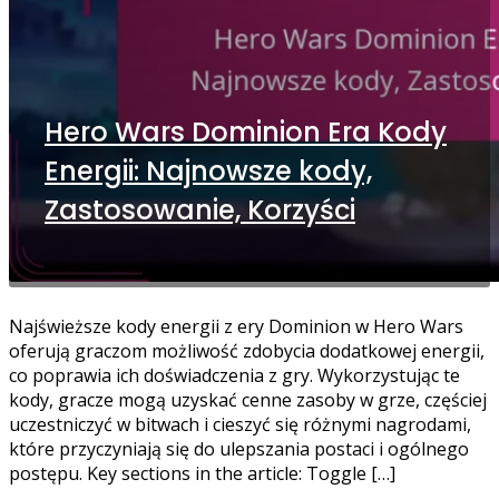
Hero Wars Dominion Era Kody
Energii: Najnowsze kody,
Zastosowanie, Korzyści
Najświeższe kody energii z ery Dominion w Hero Wars
oferują graczom możliwość zdobycia dodatkowej energii,
co poprawia ich doświadczenia z gry. Wykorzystując te
kody, gracze mogą uzyskać cenne zasoby w grze, częściej
uczestniczyć w bitwach i cieszyć się różnymi nagrodami,
które przyczyniają się do ulepszania postaci i ogólnego
postępu. Key sections in the article: Toggle […]