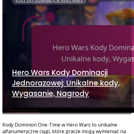
KODY ERY DOMINACJI W HERO WARS
Hero Wars Kody Dominacji
Jednorazowej: Unikalne kody,
Wygasanie, Nagrody
Kody Dominion One-Time w Hero Wars to unikalne
alfanumeryczne ciągi, które gracze mogą wymieniać na