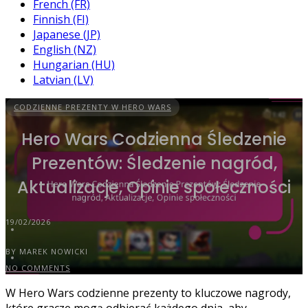
French (FR)
Finnish (FI)
Japanese (JP)
English (NZ)
Hungarian (HU)
Latvian (LV)
CODZIENNE PREZENTY W HERO WARS
Hero Wars Codzienna Śledzenie
Prezentów: Śledzenie nagród,
Aktualizacje, Opinie społeczności
19/02/2026
BY MAREK NOWICKI
NO COMMENTS
W Hero Wars codzienne prezenty to kluczowe nagrody,
które gracze mogą odbierać każdego dnia, aby