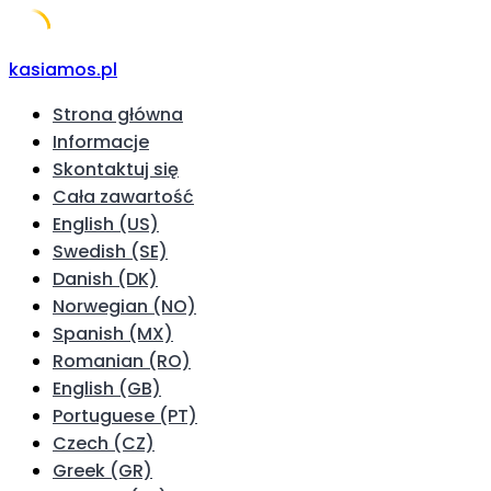
Skip
kasiamos.pl
to
Strona główna
content
Informacje
Skontaktuj się
Cała zawartość
English (US)
Swedish (SE)
Danish (DK)
Norwegian (NO)
Spanish (MX)
Romanian (RO)
English (GB)
Portuguese (PT)
Czech (CZ)
Greek (GR)