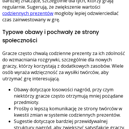
bardziej znaczące, szczególnie dla tych, którzy grają
regularnie. Sugerują, że zwiększenie wartości
codziennych prezentów
mogłoby lepiej odzwierciedlać
czas zainwestowany w grę.
Typowe obawy i pochwały ze strony
społeczności
Gracze często chwalą codzienne prezenty za ich zdolność
do wzmacniania rozgrywki, szczególnie dla nowych
graczy, którzy korzystają z dodatkowych zasobów. Wiele
osób wyraża wdzięczność za wysiłki twórców, aby
utrzymać grę interesującą.
Obawy dotyczące losowości nagród, przy czym
niektórzy gracze często otrzymują mniej pożądane
przedmioty.
Prośby o lepszą komunikację ze strony twórców w
kwestii zmian w systemie codziennych prezentów.
Sugestie dotyczące bardziej przewidywalnej
struktury nagród, aby zwiększyć satysfakcję graczy.