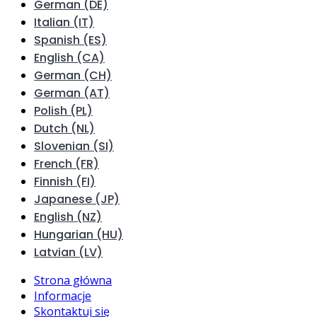
German (DE)
Italian (IT)
Spanish (ES)
English (CA)
German (CH)
German (AT)
Polish (PL)
Dutch (NL)
Slovenian (SI)
French (FR)
Finnish (FI)
Japanese (JP)
English (NZ)
Hungarian (HU)
Latvian (LV)
Strona główna
Informacje
Skontaktuj się