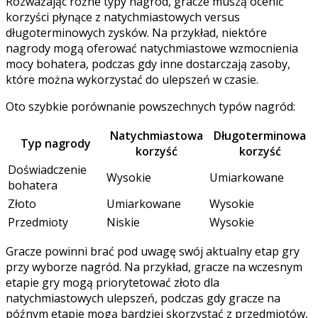
Rozważając różne typy nagród, gracze muszą ocenić
korzyści płynące z natychmiastowych versus
długoterminowych zysków. Na przykład, niektóre
nagrody mogą oferować natychmiastowe wzmocnienia
mocy bohatera, podczas gdy inne dostarczają zasoby,
które można wykorzystać do ulepszeń w czasie.
Oto szybkie porównanie powszechnych typów nagród:
Natychmiastowa
Długoterminowa
Typ nagrody
korzyść
korzyść
Doświadczenie
Wysokie
Umiarkowane
bohatera
Złoto
Umiarkowane
Wysokie
Przedmioty
Niskie
Wysokie
Gracze powinni brać pod uwagę swój aktualny etap gry
przy wyborze nagród. Na przykład, gracze na wczesnym
etapie gry mogą priorytetować złoto dla
natychmiastowych ulepszeń, podczas gdy gracze na
późnym etapie mogą bardziej skorzystać z przedmiotów,